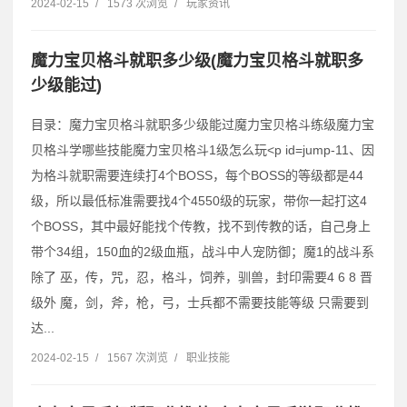
2024-02-15
/
1573 次浏览
/
玩家资讯
魔力宝贝格斗就职多少级(魔力宝贝格斗就职多
少级能过)
目录：魔力宝贝格斗就职多少级能过魔力宝贝格斗练级魔力宝
贝格斗学哪些技能魔力宝贝格斗1级怎么玩˂p id=jump-11、因
为格斗就职需要连续打4个BOSS，每个BOSS的等级都是44
级，所以最低标准需要找4个4550级的玩家，带你一起打这4
个BOSS，其中最好能找个传教，找不到传教的话，自己身上
带个34组，150血的2级血瓶，战斗中人宠防御；魔1的战斗系
除了 巫，传，咒，忍，格斗，饲养，驯兽，封印需要4 6 8 晋
级外 魔，剑，斧，枪，弓，士兵都不需要技能等级 只需要到
达...
2024-02-15
/
1567 次浏览
/
职业技能