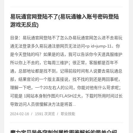
易玩通官网登陆不了(易玩通输入账号密码登陆
游戏无反应)
目录：易玩通官网登陆不了怎么办易玩通官网怎么进不去易玩
通无法登录多久易玩通注册网页无法访问˂p id=jump-11、你
是今天登陆的吗？如果是的话，我可以告诉你今天道具服维护
所以你上不去的，它每周三维护；很正常，客服都是百年不
通，总部地址都是找不到，记得前段时间有人说要去易玩通总
部，结果官论的一个版主直接说，找不找的到还是两回事呢，
理解一下吧，一个20左右人的公司，你能对他有什么苛求呢；
可能是 1网站本身制作图片FLASH过大，下载时所用时间过长
导致访问人员很慢解决方法是将首...
2024-02-16
/
1591 次浏览
/
职业技能
魔力宝贝装备突刺剑属性图鉴解析的简单介绍