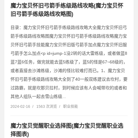
魔力宝贝怀旧弓箭手练级路线攻略(魔力宝贝怀
旧弓箭手练级路线攻略图)
目录：魔力宝贝怀旧弓箭手练级路线攻略大全魔力宝贝怀旧弓
箭手练级路线攻略图魔力宝贝怀旧弓箭手练级路线攻略魔力宝
贝怀旧弓箭手技能魔力宝贝怀旧版弓箭手加点魔力宝贝怀旧服
弓箭手怎么加点˂p id=jump-1没2转的话大雷练级，或者做蓝8
蓝7蓝6任务，做完就能去蓝5练级了，蓝5的怪是67~68级的，
或者直接去沙滩练级，沙滩的怪比较难打而已。1、魔力宝贝
怀旧弓箭手练级路线攻略大全到了40一般双练建议去坎村，要
过路霸，就是坎那贝拉村，到时候应该有人会喊带坎的或者和
其他人组队一起去雪山练级...
2024-02-16
/
1563 次浏览
/
职业技能
魔力宝贝觉醒职业选择图(魔力宝贝觉醒职业选
择图表)