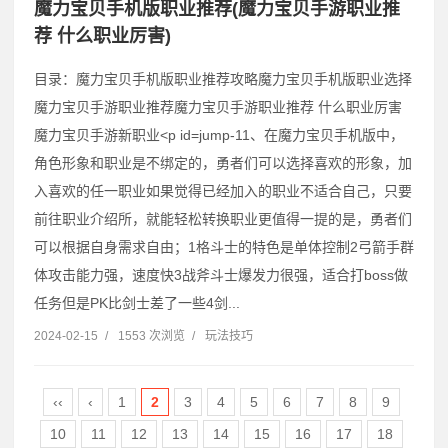
魔力宝贝手机版职业推荐(魔力宝贝手游职业推
荐 什么职业厉害)
目录：魔力宝贝手机版职业推荐攻略魔力宝贝手机版职业选择
魔力宝贝手游职业推荐魔力宝贝手游职业推荐 什么职业厉害
魔力宝贝手游新职业˂p id=jump-11、在魔力宝贝手机版中，
角色形象和职业是不绑定的，勇者们可以选择喜欢的形象，加
入喜欢的任一职业如果觉得已经加入的职业不适合自己，只要
前往职业介绍所，就能轻松转换职业更值得一提的是，勇者们
可以根据自身需求自由；1格斗士的特色是单体控制2弓箭手群
体攻击能力强，速度快3战斧斗士爆发力很强，适合打boss做
任务但是PK比剑士差了一些4剑...
2024-02-15
/
1553 次浏览
/
玩法技巧
‹‹
‹
1
2
3
4
5
6
7
8
9
10
11
12
13
14
15
16
17
18