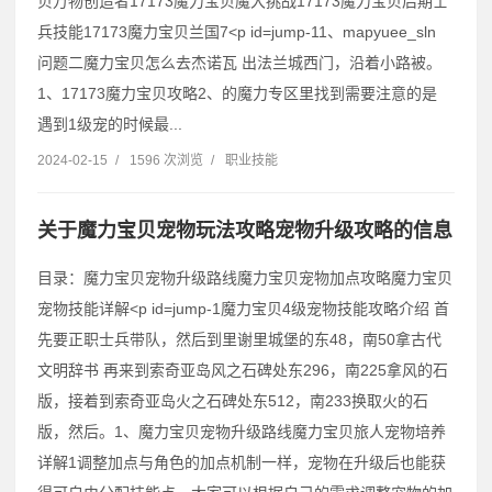
贝万物创造者17173魔力宝贝魔大挑战17173魔力宝贝后期士
兵技能17173魔力宝贝兰国7˂p id=jump-11、mapyuee_sln
问题二魔力宝贝怎么去杰诺瓦 出法兰城西门，沿着小路被。
1、17173魔力宝贝攻略2、的魔力专区里找到需要注意的是
遇到1级宠的时候最...
2024-02-15
/
1596 次浏览
/
职业技能
关于魔力宝贝宠物玩法攻略宠物升级攻略的信息
目录：魔力宝贝宠物升级路线魔力宝贝宠物加点攻略魔力宝贝
宠物技能详解˂p id=jump-1魔力宝贝4级宠物技能攻略介绍 首
先要正职士兵带队，然后到里谢里城堡的东48，南50拿古代
文明辞书 再来到索奇亚岛风之石碑处东296，南225拿风的石
版，接着到索奇亚岛火之石碑处东512，南233换取火的石
版，然后。1、魔力宝贝宠物升级路线魔力宝贝旅人宠物培养
详解1调整加点与角色的加点机制一样，宠物在升级后也能获