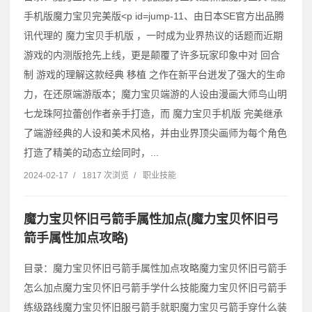
手机版魔力宝贝完美版˂p id=jump-11、由日本SE官方出品腾
讯代理的 魔力宝贝手机版 ，一时成为业界热议的话题而近期
游戏的内测版抢先上线，更是颠覆了许多玩家印象中对 回合
制 游戏的理解这款经典 移植 之作在新平台迸发了强大的生命
力，在还原端游版本；魔力宝贝端游的人设由漫画大师鸟山明
七龙珠阿拉蕾创作者亲手打造，而 魔力宝贝手机版 完美继承
了端游经典的人设和美术风格，并由业界顶尖画师为每个角色
打造了精美的动态立绘同时，...
2024-02-17
/
1817 次浏览
/
职业技能
魔力宝贝怀旧弓箭手属性加点(魔力宝贝怀旧弓
箭手属性加点攻略)
目录：魔力宝贝怀旧弓箭手属性加点攻略魔力宝贝怀旧弓箭手
怎么加点魔力宝贝怀旧弓箭手学什么技能魔力宝贝怀旧弓箭手
练级路线魔力宝贝怀旧服弓箭手就职魔力宝贝弓箭手穿什么装