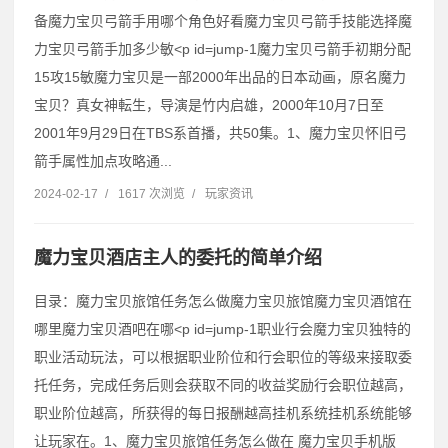
备魔力宝贝弓箭手用哪个角色好看魔力宝贝弓箭手技能选择魔
力宝贝弓箭手加多少敏˂p id=jump-1魔力宝贝弓箭手初期分配
15攻15敏魔力宝贝是一部2000年出品的日本动画，原名魔力
宝贝？真女神転生，导演是竹内启雄，2000年10月7日至
2001年9月29日在TBS系首播，共50集。1、魔力宝贝怀旧弓
箭手属性加点攻略通...
2024-02-17
/
1617 次浏览
/
玩家资讯
魔力宝贝酒店主人的委托的简单介绍
目录：魔力宝贝旅馆任务怎么做魔力宝贝旅馆魔力宝贝酒馆在
哪里魔力宝贝酒吧在哪˂p id=jump-1职业行会魔力宝贝独特的
职业活动玩法，可以根据职业阶位和行会职位的等级来接取委
托任务，完成任务后则会获取不同的收益奖励行会职位越高，
职业阶位越高，所获得的每日报酬越高挂机系统挂机系统能够
让玩家在。1、魔力宝贝旅馆任务怎么做在 魔力宝贝手机版