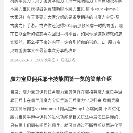
机脚本魔力宝贝手游脚本魔力宝贝一键端魔力宝贝自动战斗脚
本魔力宝贝模拟器免费辅助脚本魔力宝贝 脚本˂p id=jump-1
大家好！今天我要向大家介绍的是备受期待的《魔力宝贝-复
古魔力》手游。或许你还记得20年前那款风靡一时的端游，现
在它以全新的姿态再次回归手机平台。如果你是这款游戏的忠
实粉丝，那么接下来的内容一定会引起你的兴趣。1、魔力宝
贝端游脚本大全最新本次分享的攻略...
2024-02-16
/
1569 次浏览
/
玩法技巧
魔力宝贝佣兵耶卡技能图鉴一览的简单介绍
目录：魔力宝贝佣兵任务魔力宝贝佣兵在哪招募魔力宝贝手游
雇佣兵卡在哪里用魔力宝贝手游佣兵魔力宝贝归来 雇佣兵魔
力宝贝雇佣卷˂p id=jump-1佣兵提升top1 吞噬同类 不断进化
魔力宝贝手游中佣兵的进化功能是相关玩法中最浅显易懂的，
只有勇士们拥有相同的佣兵，就可以通过不断吞噬从而进化至