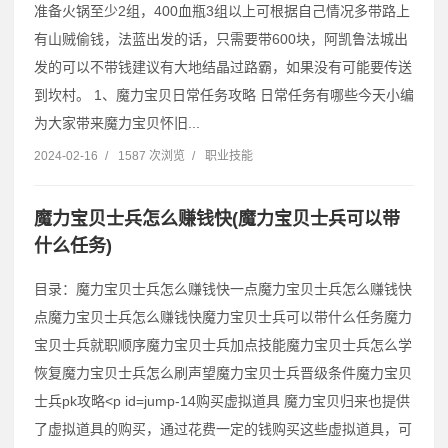
准备火锅至少2组，400血瓶3组以上可根据自己情况多带路上
有山贼偷钱，法蓝出发的话，只需要带600块，阿凯鲁法城出
发的可以不带钱建议有大地结晶过路霸，如果没有可能要传送
到坎村。 1、魔力宝贝日常任务攻略 日常任务有哪些今天小编
为大家带来魔力宝贝怀旧...
2024-02-16
/
1587 次浏览
/
职业技能
魔力宝贝士兵怎么赚钱快(魔力宝贝士兵可以带
什么任务)
目录：魔力宝贝士兵怎么赚钱快一点魔力宝贝士兵怎么赚钱快
点魔力宝贝士兵怎么赚钱快魔力宝贝士兵可以带什么任务魔力
宝贝士兵就职顺序魔力宝贝士兵加点技能魔力宝贝士兵怎么学
恢复魔力宝贝士兵怎么刷声望魔力宝贝士兵晋级条件魔力宝贝
士兵pk攻略˂p id=jump-14购买虚拟道具 魔力宝贝归来也提供
了虚拟道具的购买，通过花费一定的钱购买这些虚拟道具，可