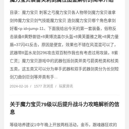
目录：魔力宝贝 刺客之弓魔力宝贝各人物带剑魔力宝贝谁拿
剑帅魔力宝贝剑气技能魔力宝贝 造剑魔力宝贝哪个角色拿剑
好看˂p id=jump-11、下面我给出今天的第一套装备，俗称反
击装备8黄野兽铠+8黄博流盖尔头盔+8黄芙蕾雅之靴+8黄力量
盾=37闪41反击，原因是便宜，效果也不错在风混混可以了，
武器带8蓝水龙剑296攻击双百制作我也有考虑过用攻装，8紫
亡灵；魔力宝贝游戏中的武器包括剑类斧类弓箭类枪类和杖类
五类，这五类又可以分为单手武器和双手武器剑类分为长剑短
剑刀曲剑巨剑等斧类有手...
2024-02-16
/
1577 次浏览
/
玩家资讯
关于魔力宝贝79级以后提升战斗力攻略解析的信
息
等级培养建议1中午晚上开放两档活动，金币，跟魂器狂欢的