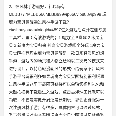
2、在风林手游最好，礼包码有
MLBB777MLBB666MLBB999vip666vip888vip999 玩
魔力宝贝觉醒通过风林手游下载？
ct=shouyouac=infogid=4897进入游戏后点开左侧专属
工具栏，里面有该游戏的；1 魔力宝贝觉醒 2 木灵宝
贝 3 新魔力宝贝归来 神奇宝贝游戏哪个好玩 1魔力宝
贝觉醒推荐理由魔力宝贝觉醒是一款日系轻漫风幻想
手游，游戏内的场景和人物立绘均以二次元的模式来
进行设计，以特色轻漫画风的形式带给玩家不；风林
手游平台玩福利多如果玩魔力宝贝觉醒特别福利版通
过风林手游这里下载网页链接可以单独领福利礼包和
大额抵扣劵下载后进入游戏，点击悬浮球工具就可以
领取，不管是零氪开局还是长期玩，都会更舒服第一
次注册风林手游；有很多，具体内容可以通过风林手
游下载后游戏内查看哦玩魔力宝贝觉醒通过风林手游