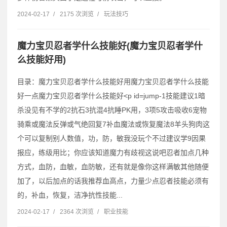
2024-02-17
/
2175 次浏览
/
玩法技巧
魔力宝贝忍者学什么技能好(魔力宝贝忍者学什
么技能好用)
目录：魔力宝贝忍者学什么技能好用魔力宝贝忍者学什么技能
好一点魔力宝贝忍者学什么技能好˂p id=jump-1技能建议1暗
杀没见有不学的2抗石3抗混4抗睡PK用，3项5攻击吸收6宠物
骑乘或魔法反弹或气绝回复7补血魔法或恢复魔法8羊头狗肉这
个可以复制别人数值，功，防，敏我没玩个不过建议学9因果
报应，练级用比；你应该知道魔力有歧视这说吧忍者加点几种
方式，血防，血敏，血防敏，还有就是像你这样满敏其他随便
加了，以后加点的话我推荐血高点，力量少点忍者技能必须有
的，补血，恢复，洁净抗性技能...
2024-02-17
/
2364 次浏览
/
职业技能