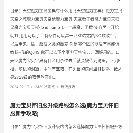
目录：天空魔力宝贝宝典有什么用《天空魔力宝典》魔力宝贝
天空之城魔力宝贝天空枪魔力宝贝 天空看守者魔力宝贝天狼
星魔力宝贝天梯˂p id=jump-1一个超魔，圣盾 宠方面一开始
就TL用用可以了，有条件可以弄一只8D左右的NO攻改TL，
以后用鬼，盾，蘑菇之类的魔宠 你是哪个区的以后有事能请
教我~我的Q849 你可以去下个魔力天空宝典，满好用的。1、
天空魔力宝贝宝典有什么用杀过去后就会被传到洞里，下到5
楼，随机的洞窟，中间有宝箱，在头目的房间里打钥匙，敌人
是2729级的蓝黄欧可山...
2024-02-17
/
2439 次浏览
/
玩法技巧
魔力宝贝怀旧服升级路线怎么选(魔力宝贝怀旧
服新手攻略)
目录：魔力宝贝怀旧服升级路线怎么选择魔力宝贝怀旧服升级