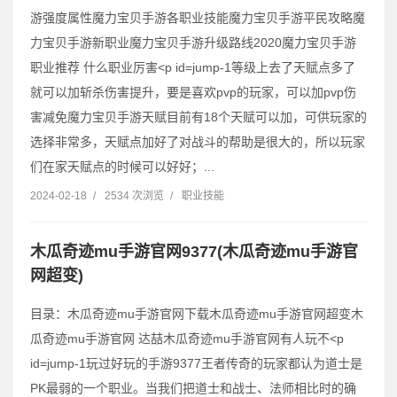
游强度属性魔力宝贝手游各职业技能魔力宝贝手游平民攻略魔
力宝贝手游新职业魔力宝贝手游升级路线2020魔力宝贝手游
职业推荐 什么职业厉害˂p id=jump-1等级上去了天赋点多了
就可以加斩杀伤害提升，要是喜欢pvp的玩家，可以加pvp伤
害减免魔力宝贝手游天赋目前有18个天赋可以加，可供玩家的
选择非常多，天赋点加好了对战斗的帮助是很大的，所以玩家
们在家天赋点的时候可以好好；...
2024-02-18
/
2534 次浏览
/
职业技能
木瓜奇迹mu手游官网9377(木瓜奇迹mu手游官
网超变)
目录：木瓜奇迹mu手游官网下载木瓜奇迹mu手游官网超变木
瓜奇迹mu手游官网 达喆木瓜奇迹mu手游官网有人玩不˂p
id=jump-1玩过好玩的手游9377王者传奇的玩家都认为道士是
PK最弱的一个职业。当我们把道士和战士、法师相比时的确