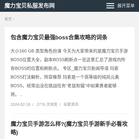
魔力宝贝私服发布网
展开菜单
首页
>
包含魔力宝贝最强boss合集攻略的词条
大小160 GB 类型角色扮演 今天为大家带来的是魔力宝贝手游
BOSS位置大全，副本BOSS刷新点一览这里汇总了游戏内所
有BOSS的位置和刷新点。 专区_魔力宝贝新闻导语 玛索
BOSS打法解析，阵容推荐 玛索是一个高等级的纯风元素
BOSS，经常出没在挑战任务“老鼠和猫”中如果勇者能够
将。...
2024-02-18
/
2776 次浏览
/
玩家资讯
魔力宝贝手游怎么样?(魔力宝贝手游新手必看攻
略)