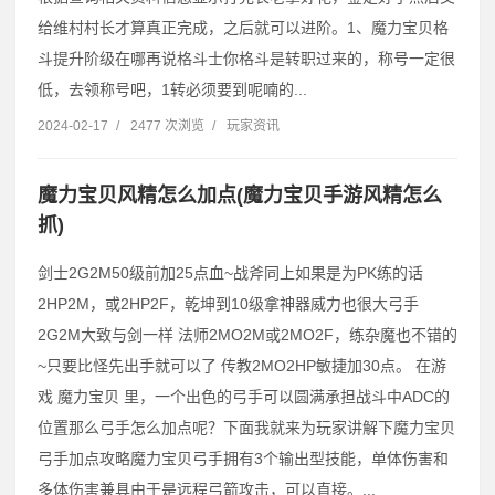
给维村村长才算真正完成，之后就可以进阶。1、魔力宝贝格
斗提升阶级在哪再说格斗士你格斗是转职过来的，称号一定很
低，去领称号吧，1转必须要到呢喃的...
2024-02-17
/
2477 次浏览
/
玩家资讯
魔力宝贝风精怎么加点(魔力宝贝手游风精怎么
抓)
剑士2G2M50级前加25点血~战斧同上如果是为PK练的话
2HP2M，或2HP2F，乾坤到10级拿神器威力也很大弓手
2G2M大致与剑一样 法师2MO2M或2MO2F，练杂魔也不错的
~只要比怪先出手就可以了 传教2MO2HP敏捷加30点。 在游
戏 魔力宝贝 里，一个出色的弓手可以圆满承担战斗中ADC的
位置那么弓手怎么加点呢？下面我就来为玩家讲解下魔力宝贝
弓手加点攻略魔力宝贝弓手拥有3个输出型技能，单体伤害和
多体伤害兼具由于是远程弓箭攻击，可以直接。...