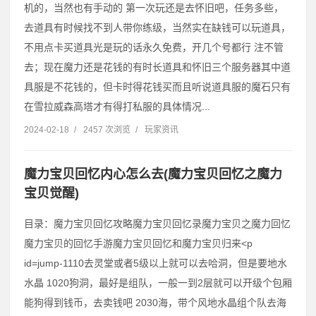
机的，当然也有手动的 第一次玩还是去怀旧吧，任务多些，
去道具有时候找不到人带你练级，当然实在缺钱可以玩道具，
不用点卡买道具光是玩的话永久免费，开几个号都行 注不管
去；现在魔力还是花钱的有时长道具和怀旧三个服务器其中道
具服是不花钱的，但卡时得花钱买而且听说道具服的魔石只有
在雪拉威森高塔才有得打私服的具体情况...
2024-02-18
/
2457 次浏览
/
玩家资讯
魔力宝贝回忆内心怎么去(魔力宝贝回忆之魔力
宝贝觉醒)
目录：魔力宝贝回忆攻略魔力宝贝回忆录魔力宝贝之魔力回忆
魔力宝贝的回忆手游魔力宝贝回忆和魔力宝贝归来˂p
id=jump-1110去灵堂或者5级以上就可以去哈洞，但是要地水
水晶 1020狗洞，最好是组队，一般一到2层就可以开级个包厢
能狗得到钱币，去卖钱吧 2030海，带个风地水晶组个队去海