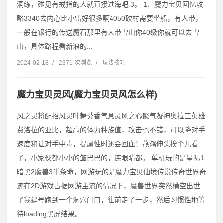
洞练，碰见有戒指的人就直接过海吧 3。 1、魔力宝贝回忆攻
略3340去内心比小雷好很多啊4050砍村需要坐船，有人带，
一般在银行的传送魔石那里有人带雪山你40级你就可以去雪
山，具体路程看新浪的...
2024-02-18
/
2371 次浏览
/
玩法技巧
魔力宝贝灵风(魔力宝贝灵风怎么样)
风之灵将配招风灵叶舞芬香气息灵风之心聚气凝神奥拉三英雄
费洛拉的亚比，超高的体力种族值，攻击也不错，可以降对手
速度和让对手中毒，提属性时还会回血！燕鸿伸头挨个儿看
了，小家伙都小小的皱巴巴的，连眼睛都。 单机玩的是星际1
暗黑2魔兽3半条命，网游玩的是魔力宝贝仙境传说传奇世界奇
迹在2D游戏占据网游主流的情况下，魔兽世界突然横空出世
了我建号跑到一个洞穴门口，往前走了一步，然后习惯性地等
待loading黑屏结果。...