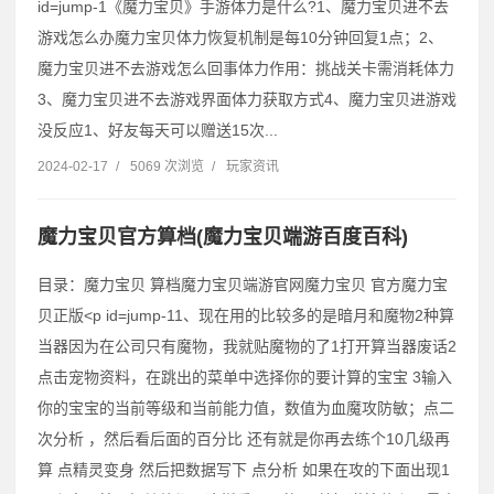
id=jump-1《魔力宝贝》手游体力是什么?1、魔力宝贝进不去
游戏怎么办魔力宝贝体力恢复机制是每10分钟回复1点；2、
魔力宝贝进不去游戏怎么回事体力作用：挑战关卡需消耗体力
3、魔力宝贝进不去游戏界面体力获取方式4、魔力宝贝进游戏
没反应1、好友每天可以赠送15次...
2024-02-17
/
5069 次浏览
/
玩家资讯
魔力宝贝官方算档(魔力宝贝端游百度百科)
目录：魔力宝贝 算档魔力宝贝端游官网魔力宝贝 官方魔力宝
贝正版˂p id=jump-11、现在用的比较多的是暗月和魔物2种算
当器因为在公司只有魔物，我就贴魔物的了1打开算当器废话2
点击宠物资料，在跳出的菜单中选择你的要计算的宝宝 3输入
你的宝宝的当前等级和当前能力值，数值为血魔攻防敏；点二
次分析 ，然后看后面的百分比 还有就是你再去练个10几级再
算 点精灵变身 然后把数据写下 点分析 如果在攻的下面出现1