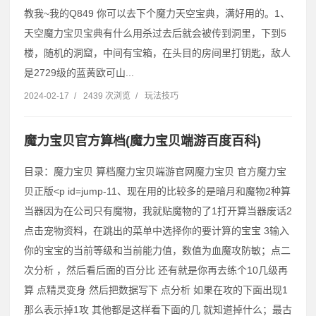
教我~我的Q849 你可以去下个魔力天空宝典，满好用的。1、
天空魔力宝贝宝典有什么用杀过去后就会被传到洞里，下到5
楼，随机的洞窟，中间有宝箱，在头目的房间里打钥匙，敌人
是2729级的蓝黄欧可山...
2024-02-17
/
2439 次浏览
/
玩法技巧
魔力宝贝官方算档(魔力宝贝端游百度百科)
目录：魔力宝贝 算档魔力宝贝端游官网魔力宝贝 官方魔力宝
贝正版˂p id=jump-11、现在用的比较多的是暗月和魔物2种算
当器因为在公司只有魔物，我就贴魔物的了1打开算当器废话2
点击宠物资料，在跳出的菜单中选择你的要计算的宝宝 3输入
你的宝宝的当前等级和当前能力值，数值为血魔攻防敏；点二
次分析 ，然后看后面的百分比 还有就是你再去练个10几级再
算 点精灵变身 然后把数据写下 点分析 如果在攻的下面出现1
那么表示掉1攻 其他都是这样看下面的几 就知道掉什么；最古