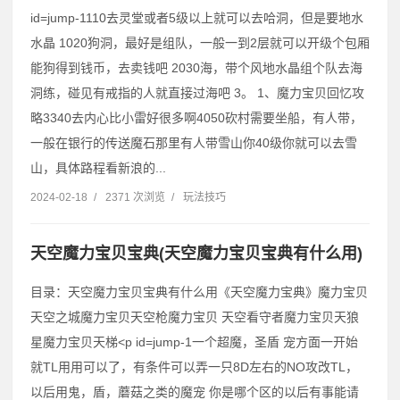
id=jump-1110去灵堂或者5级以上就可以去哈洞，但是要地水
水晶 1020狗洞，最好是组队，一般一到2层就可以开级个包厢
能狗得到钱币，去卖钱吧 2030海，带个风地水晶组个队去海
洞练，碰见有戒指的人就直接过海吧 3。 1、魔力宝贝回忆攻
略3340去内心比小雷好很多啊4050砍村需要坐船，有人带，
一般在银行的传送魔石那里有人带雪山你40级你就可以去雪
山，具体路程看新浪的...
2024-02-18
/
2371 次浏览
/
玩法技巧
天空魔力宝贝宝典(天空魔力宝贝宝典有什么用)
目录：天空魔力宝贝宝典有什么用《天空魔力宝典》魔力宝贝
天空之城魔力宝贝天空枪魔力宝贝 天空看守者魔力宝贝天狼
星魔力宝贝天梯˂p id=jump-1一个超魔，圣盾 宠方面一开始
就TL用用可以了，有条件可以弄一只8D左右的NO攻改TL，
以后用鬼，盾，蘑菇之类的魔宠 你是哪个区的以后有事能请