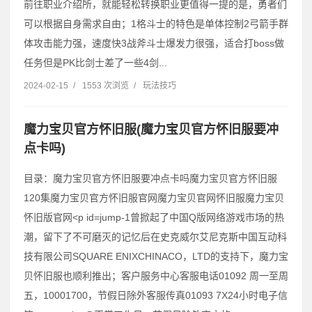
前往职业介绍所，就能轻松转换职业更值得一提的是，勇者们
可以根据自身需求自由；1格斗士的特色是单体控制2弓箭手群
体攻击能力强，速度快3战斧斗士爆发力很强，适合打boss做
任务但是PK比剑士差了一些4剑...
2024-02-15
/
1553 次浏览
/
玩法技巧
魔力宝贝官方怀旧服(魔力宝贝官方怀旧服要冲
点卡吗)
目录：魔力宝贝官方怀旧服要冲点卡吗魔力宝贝官方怀旧服
120集魔力宝贝官方怀旧服官网魔力宝贝官网怀旧服魔力宝贝
怀旧版官网˂p id=jump-1曾掀起了中国Q版网络游戏市场的热
潮，留下了不可磨灭的记忆后在史克威尔艾尼克斯中国互动科
技有限公司SQUARE ENIXCHINACO，LTD的支持下，魔力宝
贝怀旧服也顺利推出；客户服务中心客服电话01092 周一至周
五，10001700，节假日除外客服传真01093 7X24小时电子信