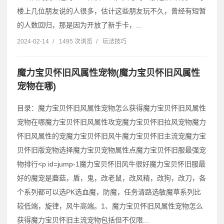
楼上几位朋友说的人很多，估计这些朋友玩不久，曾经有短暂
的人数回归，那是因为开放了新手卡，...
2024-02-14
/
1495 次浏览
/
玩法技巧
魔力宝贝怀旧风属性宠物(魔力宝贝怀旧风属性
宠物在哪)
目录：魔力宝贝怀旧风属性宠物怎么获得魔力宝贝怀旧风属性
宠物在哪魔力宝贝怀旧风属性攻宠魔力宝贝怀旧拉风宠物魔力
怀旧风属性的宠魔力宝贝怀旧风牛魔力宝贝怀旧主流宠魔力宝
贝怀旧版宠物选择魔力宝贝宠物属性点魔力宝贝怀旧服最强宠
物排行˂p id=jump-1魔力宝贝怀旧风牛很好魔力宝贝怀旧服最
好的魔宠是蘑菇，盾，鬼，改老鼠，改风精，改狗，改刀，各
个系列都可以选PK选血魔，防魔，任务清路选敏魔草系列比
较低端，旋律，风牛高端。1、魔力宝贝怀旧风属性宠物怎么
获得魔力宝贝怀旧主流宠物包括但不仅限...