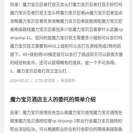
目录：魔力宝贝忍者打双王怎么打魔力宝贝忍者打双王好打吗
魔力宝贝忍者打双王怎么样魔力宝贝忍者pk魔力宝贝忍者加点
攻略魔力宝贝忍者任务攻略魔力宝贝忍者技能搭配魔力宝贝忍
者练级路线魔力宝贝忍者加多少防魔力宝贝忍者拿什么武器˂p
id=jump-11、您问的是魔力宝贝双王需要多少级别可以去打吗
魔力宝贝双王需要到40以上级别可以去打在游戏完成2转的前
提下，40+级别将UD搞定就可以去打了挑战双王可以获得大量
的经验和金币，还可以获得稀有的道具，是一个不可多得。
1、魔力宝贝忍者打双王怎么打...
2024-02-17
/
1723 次浏览
/
玩法技巧
魔力宝贝酒店主人的委托的简单介绍
目录：魔力宝贝旅馆任务怎么做魔力宝贝旅馆魔力宝贝酒馆在
哪里魔力宝贝酒吧在哪˂p id=jump-1职业行会魔力宝贝独特的
职业活动玩法，可以根据职业阶位和行会职位的等级来接取委