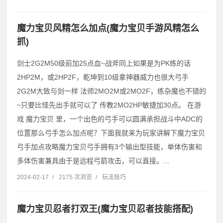
魔力宝贝风精怎么加点(魔力宝贝手游风精怎么
抓)
剑士2G2M50级前加25点血~战斧同上如果是为PK练的话
2HP2M，或2HP2F，乾坤到10级拿神器威力也很大弓手
2G2M大致与剑一样 法师2MO2M或2MO2F，练杂魔也不错的
~只要比怪先出手就可以了 传教2MO2HP敏捷加30点。 在游
戏 魔力宝贝 里，一个出色的弓手可以圆满承担战斗中ADC的
位置那么弓手怎么加点呢？下面我就来为玩家讲解下魔力宝贝
弓手加点攻略魔力宝贝弓手拥有3个输出型技能，单体伤害和
多体伤害兼具由于是远程弓箭攻击，可以直接。...
2024-02-17
/
2175 次浏览
/
玩法技巧
魔力宝贝忍者打双王(魔力宝贝忍者技能搭配)