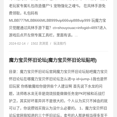
老玩家专属礼包改造僵尸*1 宠物强化之魂*5。 在风林手游免
费领取，礼包码有
MLBB777MLBB666MLBB999vip666vip888vip999 玩魔力宝
贝觉醒通过风林手游下载？ct=shouyouac=infogid=4897进入
游戏后点开左侧专属工具栏，里面有该。...
2024-02-14
/
1502 次浏览
/
玩法技巧
魔力宝贝怀旧论坛(魔力宝贝怀旧论坛贴吧)
目录：魔力宝贝怀旧论坛官网魔力宝贝怀旧论坛贴吧魔力宝贝
怀旧论坛在哪魔力宝贝怀旧论坛怎么进˂p id=jump-1我也是怀
旧玩家 你练敏魔给你提供些个人建议啊 首先说下水龙的问
题，法师练水龙无非是烧烧技能做做任务宠PK时候和近战打
护卫，其实好坏差异并不是很大的，个人认为买只不掉血的就
可以了，你说攒钱买我认为没什么必要的。 1、魔力宝贝怀旧
论坛官网我知道的三个怀旧论坛，卖号的人那是相当得多至于