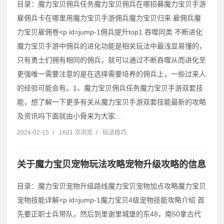
目录：魔力宝贝佣兵任务魔力宝贝佣兵在哪招募魔力宝贝手游
雇佣兵卡在哪里用魔力宝贝手游佣兵魔力宝贝归来 雇佣兵魔
力宝贝雇佣卷˂p id=jump-1佣兵提升top1 吞噬同类 不断进化
魔力宝贝手游中佣兵的进化功能是相关玩法中最浅显易懂的，
只有勇士们拥有相同的佣兵，就可以通过不断吞噬从而进化至
更强唯一需要注意的是在选择需要培养的佣兵上，一些过来人
的经验可能会有。1、魔力宝贝佣兵任务魔力宝贝手游双套技
能，想了解一下更多有关从魔力宝贝手游双套技能最新的攻略
及资讯吗下面就由小骨来为大家...
2024-02-15
/
1601 次浏览
/
玩法技巧
关于魔力宝贝宠物玩法攻略宠物升级攻略的信息
目录：魔力宝贝宠物升级路线魔力宝贝宠物加点攻略魔力宝贝
宠物技能详解˂p id=jump-1魔力宝贝4级宠物技能攻略介绍 首
先要正职士兵带队，然后到里谢里城堡的东48，南50拿古代