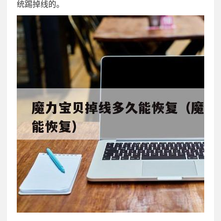
统踢掉线的。